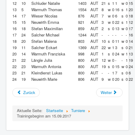
12
10
Schluder Natalie
1403
AUT
21
s
1
1
w
0
15
13
5
Warmuth Thomas
1554
AUT
8
w
0
16
s
1
20
14
17
Wieser Nicolas
876
AUT
7
w
0
6
s
0
18
15
15
Neuwirth Emma
921
AUT
3
w
0
22
s
1
12
16
18
Stefan Maximilian
859
AUT
2
s
0
13
w
0
17
17
24
Salcher Michael
1244
AUT
-
-
-
-
-
-
16
18
20
Stefan Malena
803
AUT
10
s
0
11
w
0
14
19
11
Salcher Eckart
1369
AUT
22
w
1
3
s
0
21
20
14
Warmuth Franziska
998
AUT
1
s
0
24
w
1
13
21
22
Längle Julia
800
AUT
12
w
0
-
-
1
19
22
23
Warmuth Antonia
800
AUT
19
s
0
15
w
0
24
23
21
Kleindienst Lukas
800
AUT
-
-
1
7
s
0
6
24
19
Neuwirth Marie
806
AUT
9
w
0
20
s
0
22
Zurück
Weiter
Aktuelle Seite:
Startseite
Turniere
Trainingsbeginn am 15.09.2017