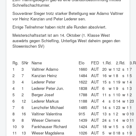
Schnellschachturnier.
Souveräner Sieger trotz starker Beteiligung war Adamo Valtiner
vor Heinz Kanzian und Peter Lederer sen.
Einige Teilnehmer haben nicht alle Runden absolviert.
Meisterschaftsstart ist am 14. Oktober (1. Klasse West
auswärts gegen Schiefling, Unterliga West daheim gegen den
Slowenischen SV)
Rg.
SNr
Name
Elo
FED
1.Rd.
2.Rd.
3.R
1
3
Valtiner Adamo
1660
AUT
20
w
1
12
s
1
7
2
7
Kanzian Heinz
1484
AUT
16
w
1
8
s
1
5
3
4
Lederer Peter
1622
AUT
15
s
1
19
w
1
4
4
1
Lederer Peter Jun.
1838
AUT
6
w
1
9
s
1
3
5
2
Berger Josef
1788
AUT
11
s
1
10
w
1
2
6
12
Lederer Markus
1188
AUT
4
s
0
14
w
1
23
7
6
Lenzhofer Michael
1485
AUT
14
s
1
23
w
1
1
8
16
Valtiner Valentina
915
AUT
13
s
1
2
w
0
10
9
8
Wieser Clemens
1439
AUT
24
s
1
4
w
0
11
10
9
Fankhauser Richard
1424
AUT
18
w
1
5
s
0
8
11
13
Wieser Magdalena
1026
AUT
5
w
0
18
s
1
9