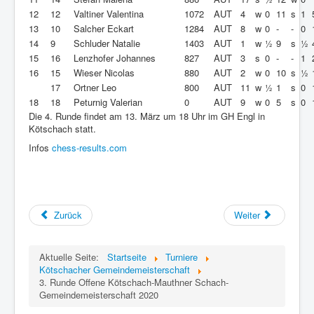
12
12
Valtiner Valentina
1072
AUT
4
w
0
11
s
1
13
10
Salcher Eckart
1284
AUT
8
w
0
-
-
0
14
9
Schluder Natalie
1403
AUT
1
w
½
9
s
½
15
16
Lenzhofer Johannes
827
AUT
3
s
0
-
-
1
16
15
Wieser Nicolas
880
AUT
2
w
0
10
s
½
17
Ortner Leo
800
AUT
11
w
½
1
s
0
18
18
Peturnig Valerian
0
AUT
9
w
0
5
s
0
Die 4. Runde findet am 13. März um 18 Uhr im GH Engl in
Kötschach statt.
Infos
chess-results.com
Zurück
Weiter
Aktuelle Seite:
Startseite
Turniere
Kötschacher Gemeindemeisterschaft
3. Runde Offene Kötschach-Mauthner Schach-
Gemeindemeisterschaft 2020