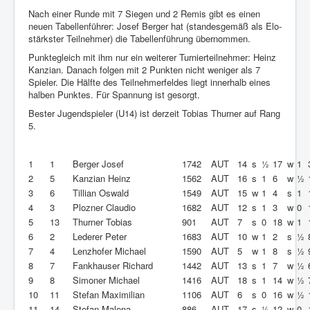
Nach einer Runde mit 7 Siegen und 2 Remis gibt es einen
neuen Tabellenführer: Josef Berger hat (standesgemäß als Elo-
stärkster Teilnehmer) die Tabellenführung übernommen.
Punktegleich mit ihm nur ein weiterer Turnierteilnehmer: Heinz
Kanzian. Danach folgen mit 2 Punkten nicht weniger als 7
Spieler. Die Hälfte des Teilnehmerfeldes liegt innerhalb eines
halben Punktes. Für Spannung ist gesorgt.
Bester Jugendspieler (U14) ist derzeit Tobias Thurner auf Rang
5.
1
1
Berger Josef
1742
AUT
14
s
½
17
w
1
2
5
Kanzian Heinz
1562
AUT
16
s
1
6
w
½
3
6
Tillian Oswald
1549
AUT
15
w
1
4
s
1
4
3
Plozner Claudio
1682
AUT
12
s
1
3
w
0
5
13
Thurner Tobias
901
AUT
7
s
0
18
w
1
6
2
Lederer Peter
1683
AUT
10
w
1
2
s
½
7
4
Lenzhofer Michael
1590
AUT
5
w
1
8
s
½
8
7
Fankhauser Richard
1442
AUT
13
s
1
7
w
½
9
8
Simoner Michael
1416
AUT
18
s
1
14
w
½
10
11
Stefan Maximilian
1106
AUT
6
s
0
16
w
½
11
14
Stefan Malena
886
AUT
17
s
½
12
w
0