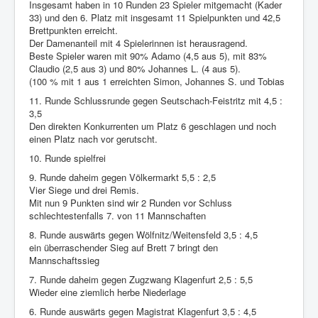
Insgesamt haben in 10 Runden 23 Spieler mitgemacht (Kader
33) und den 6. Platz mit insgesamt 11 Spielpunkten und 42,5
Brettpunkten erreicht.
Der Damenanteil mit 4 Spielerinnen ist herausragend.
Beste Spieler waren mit 90% Adamo (4,5 aus 5), mit 83%
Claudio (2,5 aus 3) und 80% Johannes L. (4 aus 5).
(100 % mit 1 aus 1 erreichten Simon, Johannes S. und Tobias
11. Runde Schlussrunde gegen Seutschach-Feistritz mit 4,5 :
3,5
Den direkten Konkurrenten um Platz 6 geschlagen und noch
einen Platz nach vor gerutscht.
10. Runde spielfrei
9. Runde daheim gegen Völkermarkt 5,5 : 2,5
Vier Siege und drei Remis.
Mit nun 9 Punkten sind wir 2 Runden vor Schluss
schlechtestenfalls 7. von 11 Mannschaften
8. Runde auswärts gegen Wölfnitz/Weitensfeld 3,5 : 4,5
ein überraschender Sieg auf Brett 7 bringt den
Mannschaftssieg
7. Runde daheim gegen Zugzwang Klagenfurt 2,5 : 5,5
Wieder eine ziemlich herbe Niederlage
6. Runde auswärts gegen Magistrat Klagenfurt 3,5 : 4,5